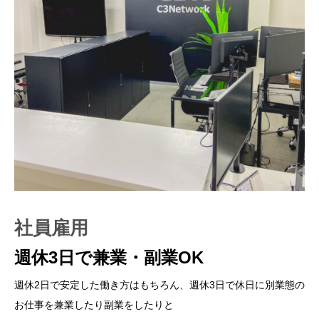
社員雇用
業務委託DR
代理店契約
週休3日で兼業・副業OK
色々なお仕事を個人事業主さんに委
準備中
託
週休2日で安定した働き方はもちろん、週休3日で休日に別業態の
準備中
お仕事を兼業したり副業をしたりと
軽貨物運送のお仕事を安定した定期の仕事から、スポットでの組