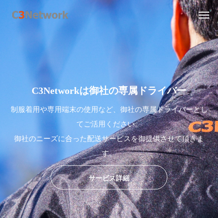
C
3
N
e
t
w
o
r
k
は
御
社
の
専
属
ド
ラ
イ
バ
ー
制服着用や専用端末の使用など、御社の専属ドライバーとし
てご活用ください。
御社のニーズに合った配送サービスを御提供させて頂きま
す。
サービス詳細